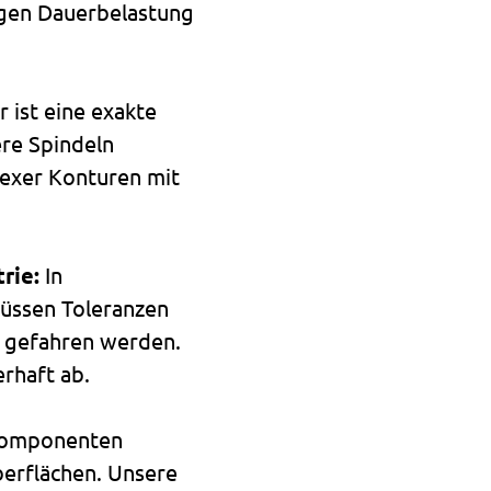
sigen Dauerbelastung
r ist eine exakte
re Spindeln
lexer Konturen mit
rie:
In
müssen Toleranzen
 gefahren werden.
rhaft ab.
Komponenten
erflächen. Unsere