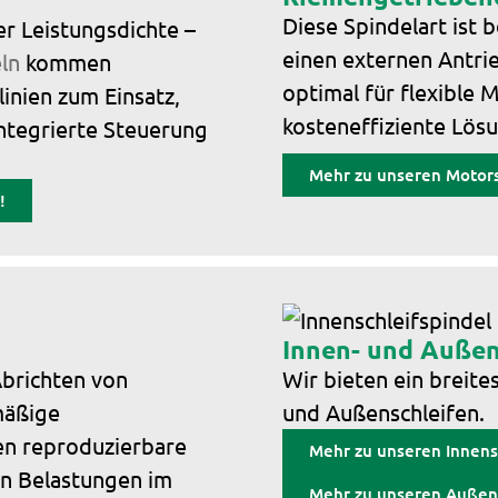
Diese Spindelart ist 
r Leistungsdichte –
einen externen Antrie
ln
kommen
optimal für flexible 
inien zum Einsatz,
kosteneffiziente Lös
integrierte Steuerung
Mehr zu unseren Motors
!
Innen- und Außen
Abrichten von
Wir bieten ein breite
mäßige
und Außenschleifen.
hen reproduzierbare
Mehr zu unseren Innens
en Belastungen im
Mehr zu unseren Außens