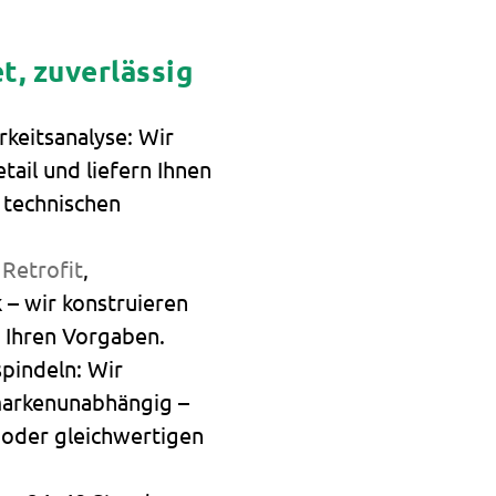
t, zuverlässig
keitsanalyse: Wir
ail und liefern Ihnen
 technischen
b
Retrofit
,
 – wir konstruieren
h Ihren Vorgaben.
spindeln: Wir
 markenunabhängig –
- oder gleichwertigen