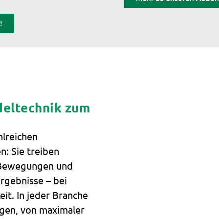
!
deltechnik zum
hlreichen
n: Sie treiben
e Bewegungen und
rgebnisse – bei
it. In jeder Branche
ngen, von maximaler