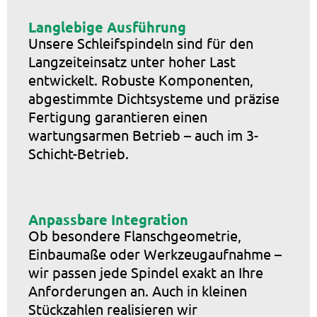
thermischen und prozesstechnischen
Anforderungen. Das sorgt für konstante
Langlebige Ausführung
Unsere Schleifspindeln sind für den
Betriebstemperaturen, schützt die Lager
Langzeiteinsatz unter hoher Last
und steigert die Gesamtlebensdauer
entwickelt. Robuste Komponenten,
Ihrer Spindel.
abgestimmte Dichtsysteme und präzise
Fertigung garantieren einen
wartungsarmen Betrieb – auch im 3-
Schicht-Betrieb.
Anpassbare Integration
Ob besondere Flanschgeometrie,
Einbaumaße oder Werkzeugaufnahme –
wir passen jede Spindel exakt an Ihre
Anforderungen an. Auch in kleinen
Stückzahlen realisieren wir