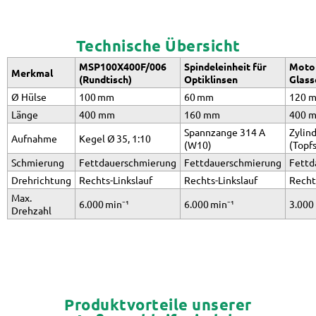
Technische Übersicht
MSP100X400F/006
Spindeleinheit für
Motor
Merkmal
(Rundtisch)
Optiklinsen
Glass
Ø Hülse
100 mm
60 mm
120 
Länge
400 mm
160 mm
400 
Spannzange 314 A
Zylind
Aufnahme
Kegel Ø 35, 1:10
(W10)
(Topf
Schmierung
Fettdauerschmierung
Fettdauerschmierung
Fettd
Drehrichtung
Rechts-Linkslauf
Rechts-Linkslauf
Recht
Max.
6.000 min⁻¹
6.000 min⁻¹
3.000
Drehzahl
Produktvorteile unserer