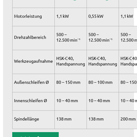
Motorleistung
1,1 kW
0,55 kW
1,1 kW
500 –
500 –
500 –
Drehzahlbereich
12.500 min⁻¹
12.500 min⁻¹
12.500 m
HSK-C40,
HSK-C40,
HSK-C40
Werkzeugaufnahme
Handspannung
Handspannung
Handsp
Außenschleifen Ø
80 – 150 mm
80 – 100 mm
80 – 15
Innenschleifen Ø
10 – 40 mm
10 – 40 mm
10 – 40
Spindellänge
138 mm
138 mm
200 mm