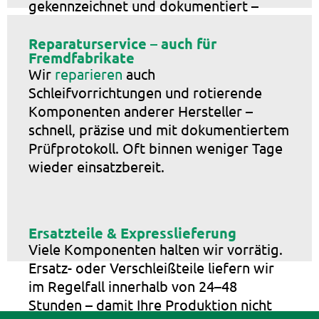
gekennzeichnet und dokumentiert –
inklusive Seriennummer, Zeichnung,
Materialdaten (auf Wunsch) und
Reparaturservice – auch für
Fremdfabrikate
Einstellanleitung. So bleibt alles
Wir
reparieren
auch
nachvollziehbar – auch für spätere
Schleifvorrichtungen und rotierende
Umbauten oder Erweiterungen.
Komponenten anderer Hersteller –
schnell, präzise und mit dokumentiertem
Prüfprotokoll. Oft binnen weniger Tage
wieder einsatzbereit.
Ersatzteile & Expresslieferung
Viele Komponenten halten wir vorrätig.
Ersatz- oder Verschleißteile liefern wir
im Regelfall innerhalb von 24–48
Stunden – damit Ihre Produktion nicht