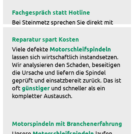
Fachgespräch statt Hotline
Bei Steinmetz sprechen Sie direkt mit
Technikern und Konstrukteuren. Das
spart Zeit, verhindert Missverständnisse
Reparatur spart Kosten
und bringt Sie schneller zur passenden
Viele defekte
Motorschleifspindeln
Lösung, ob bei der Entwicklung, beim
lassen sich wirtschaftlich instandsetzen.
Umbau
oder bei einer Reparaturanfrage.
Wir analysieren den Schaden, beseitigen
die Ursache und liefern die Spindel
geprüft und einsatzbereit zurück. Das ist
oft
günstiger
und schneller als ein
kompletter Austausch.
Motorspindeln mit Branchenerfahrung
Unsere
Motorschleifspindeln
laufen